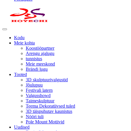
Kodu
Meie kohta
Koostööpartner
Arengu ajalugu
tunnistus
Meie meeskond
Brändi lugu
Tooted
3D skulptuurivalgustid
Jõulupuu
Festivali latern
Valgusshowd
Taimeskulptuur
Teema Dekoratiivsed tuled
3D täispuhutav kaunistus
Nööri tuli
Pole Mount Motiivid
Uudised