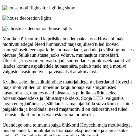
Muutke kõik ruumid kapriisiks imedemaaks koos Hoyechi maja
motiivituledega! Need lummavad majakujulised tuled loovad
suurepäraselt teemaparkide, loomaaedade, aedade ja välistingimustes
olevate jõulukaunistuste jaoks võluva, muinasjutu atmosfääri.
Ükskõik, kas vooderdavad rajad, suurendades puhkuseekraanid või
lisades kommertspaikadele hubase sära, pakub meie maja motiivi
valgustus vastupidavust ja visuaalset atraktiivsust.
Kvaliteetsete, ilmastikukindlate materjalidega meisterdatud Hoyechi
maja motiivituled on mõeldud kogu hooaja välistingimustes
kasutamiseks, muutes need ideaalseks pidulikeks üritusteks,
botaanikaaedadeks ja lõbustusparkideks. Sooja LED -valgustus
tagab energiatõhususe, säilitades samal ajal kütkestava kuma. Lihtne
paigaldada ja hooldada, need majamotiivid on dekoratiivsed tuled
kohustuslikud ümbritseva keskkonna loomiseks.
Uuendage oma toimumispaiga õhkkond Hoyechi maja motiividega,
mis on täiuslik jõulukülade, loomaaia eksponaatide ja aiamaastike
jaoks. Ostke kohe ja viige igasse nurka võlukunsti.