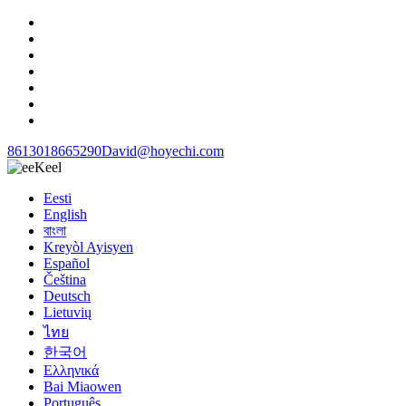
8613018665290
David@hoyechi.com
Keel
Eesti
English
বাংলা
Kreyòl Ayisyen
Español
Čeština
Deutsch
Lietuvių
ไทย
한국어
Ελληνικά
Bai Miaowen
Português