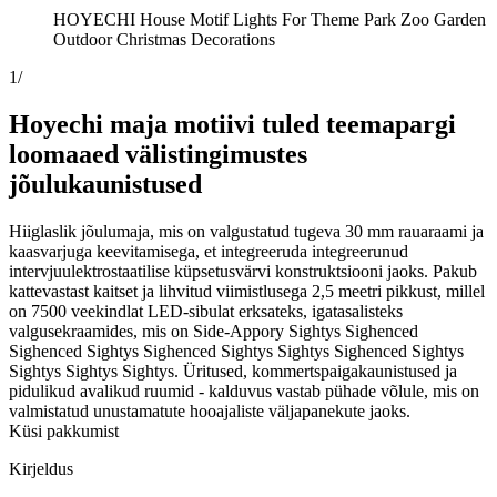
HOYECHI House Motif Lights For Theme Park Zoo Garden
Outdoor Christmas Decorations
1
/
Hoyechi maja motiivi tuled teemapargi
loomaaed välistingimustes
jõulukaunistused
Hiiglaslik jõulumaja, mis on valgustatud tugeva 30 mm rauaraami ja
kaasvarjuga keevitamisega, et integreeruda integreerunud
intervjuulektrostaatilise küpsetusvärvi konstruktsiooni jaoks. Pakub
kattevastast kaitset ja lihvitud viimistlusega 2,5 meetri pikkust, millel
on 7500 veekindlat LED-sibulat erksateks, igatasalisteks
valgusekraamides, mis on Side-Appory Sightys Sighenced
Sighenced Sightys Sighenced Sightys Sightys Sighenced Sightys
Sightys Sightys Sightys. Üritused, kommertspaigakaunistused ja
pidulikud avalikud ruumid - kalduvus vastab pühade võlule, mis on
valmistatud unustamatute hooajaliste väljapanekute jaoks.
Küsi pakkumist
Kirjeldus