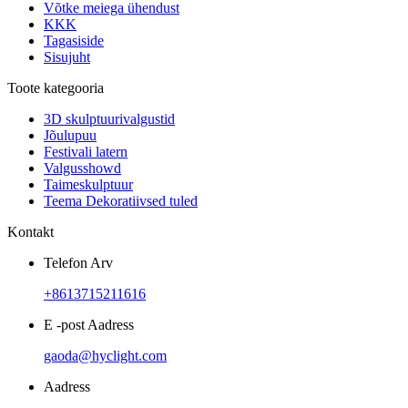
Võtke meiega ühendust
KKK
Tagasiside
Sisujuht
Toote kategooria
3D skulptuurivalgustid
Jõulupuu
Festivali latern
Valgusshowd
Taimeskulptuur
Teema Dekoratiivsed tuled
Kontakt
Telefon Arv
+8613715211616
E -post Aadress
gaoda@hyclight.com
Aadress