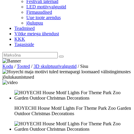
Festivali laternad
LED motiivvalgustid
Firmauudised
Uue toote arendus
jõulupuu
Teadmised
Võtke meiega ühendust
KKK
Tagasiside
Kodu
/
Tooted
/
3D skulptuurivalgustid
/
Sisu
HOYECHI House Motif Lights For Theme Park Zoo Garden
Outdoor Christmas Decorations