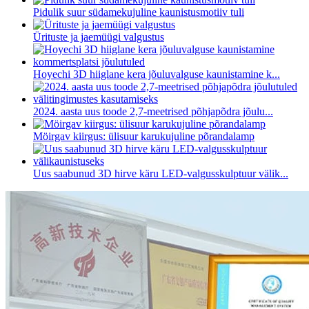
Pidulik suur südamekujuline kaunistusmotiiv tuli
Ürituste ja jaemüügi valgustus
Hoyechi 3D hiiglane kera jõuluvalguse kaunistamine k...
2024. aasta uus toode 2,7-meetrised põhjapõdra jõulu...
Möirgav kiirgus: ülisuur karukujuline põrandalamp
Uus saabunud 3D hirve käru LED-valgusskulptuur välik...