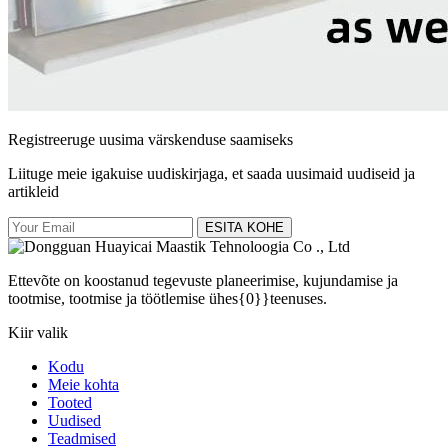
Registreeruge uusima värskenduse saamiseks
Liituge meie igakuise uudiskirjaga, et saada uusimaid uudiseid ja
artikleid
ESITA KOHE
Ettevõte on koostanud tegevuste planeerimise, kujundamise ja
tootmise, tootmise ja töötlemise ühes{0}}teenuses.
Kiir valik
Kodu
Meie kohta
Tooted
Uudised
Teadmised