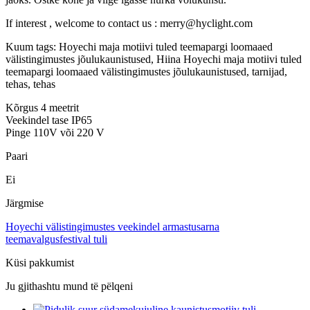
If interest , welcome to contact us : merry@hyclight.com
Kuum tags: Hoyechi maja motiivi tuled teemapargi loomaaed
välistingimustes jõulukaunistused, Hiina Hoyechi maja motiivi tuled
teemapargi loomaaed välistingimustes jõulukaunistused, tarnijad,
tehas, tehas
Kõrgus 4 meetrit
Veekindel tase IP65
Pinge 110V või 220 V
Paari
Ei
Järgmise
Hoyechi välistingimustes veekindel armastusarna
teemavalgusfestival tuli
Küsi pakkumist
Ju gjithashtu mund të pëlqeni